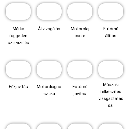
Márka
Átvizsgálás
Motorolaj
Futómű
független
csere
állítás
szervizelés
Műszaki
Fékjavítás
Motordiagno
Futómű
felkészítés
sztika
javítás
vizsgáztatás
sal