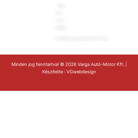
+36-
20-
519-
8409
info@vargaautomotor.hu
Minden jog fenntartva! © 2026 Varga Autó-Motor Kft. |
Készítette :
VGwebdesign