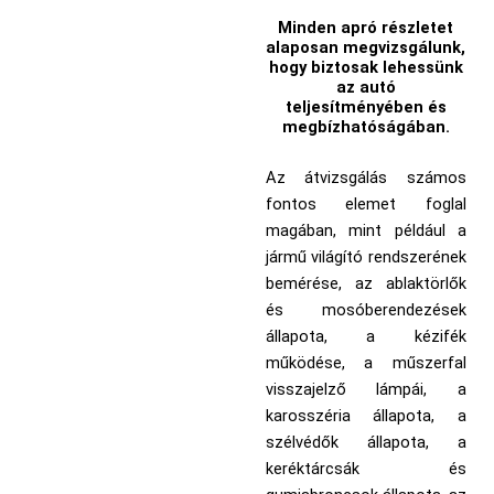
Minden apró részletet
alaposan megvizsgálunk,
hogy biztosak lehessünk
az autó
teljesítményében és
megbízhatóságában.
Az átvizsgálás számos
fontos elemet foglal
magában, mint például a
jármű világító rendszerének
bemérése, az ablaktörlők
és mosóberendezések
állapota, a kézifék
működése, a műszerfal
visszajelző lámpái, a
karosszéria állapota, a
szélvédők állapota, a
keréktárcsák és