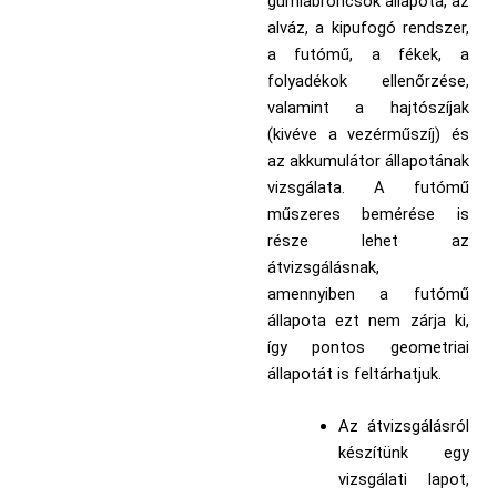
gumiabroncsok állapota, az
alváz, a kipufogó rendszer,
a futómű, a fékek, a
folyadékok ellenőrzése,
valamint a hajtószíjak
(kivéve a vezérműszíj) és
az akkumulátor állapotának
vizsgálata. A futómű
műszeres bemérése is
része lehet az
átvizsgálásnak,
amennyiben a futómű
állapota ezt nem zárja ki,
így pontos geometriai
állapotát is feltárhatjuk.
Az átvizsgálásról
készítünk egy
vizsgálati lapot,