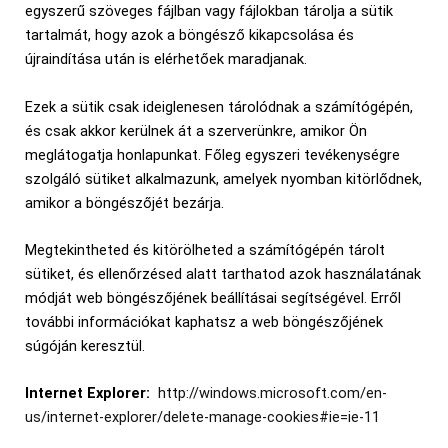
egyszerű szöveges fájlban vagy fájlokban tárolja a sütik
tartalmát, hogy azok a böngésző kikapcsolása és
újraindítása után is elérhetőek maradjanak.
Ezek a sütik csak ideiglenesen tárolódnak a számítógépén,
és csak akkor kerülnek át a szerverünkre, amikor Ön
meglátogatja honlapunkat. Főleg egyszeri tevékenységre
szolgáló sütiket alkalmazunk, amelyek nyomban kitörlődnek,
amikor a böngészőjét bezárja.
Megtekintheted és kitörölheted a számítógépén tárolt
sütiket, és ellenőrzésed alatt tarthatod azok használatának
módját web böngészőjének beállításai segítségével. Erről
további információkat kaphatsz a web böngészőjének
súgóján keresztül.
Internet Explorer:
http://windows.microsoft.com/en-
us/internet-explorer/delete-manage-cookies#ie=ie-11