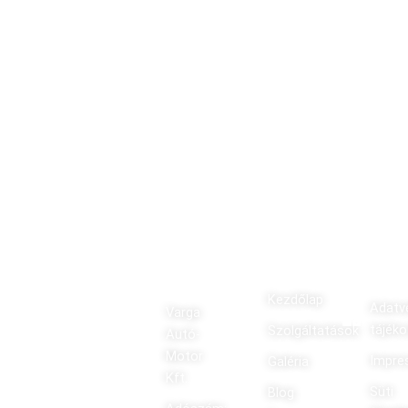
Kap
Old
Has
csol
alté
zno
atfe
rkép
s
lvét
:
link
el:
ek:
Kezdőlap
Adatv
Varga
tájék
Szolgáltatások
Autó-
Motor
Impre
Galéria
Kft.
Süti
Blog