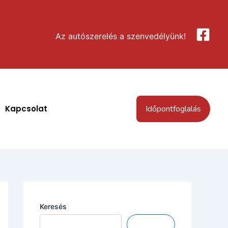
Az autószerelés a szenvedélyünk!
Kapcsolat
Időpontfoglalás
Keresés
Keresés