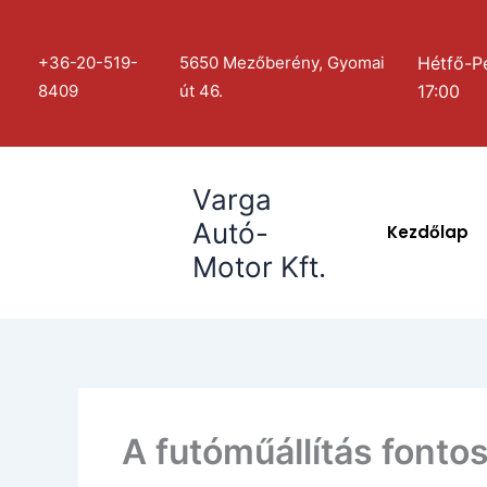
Skip
to
+36-20-519-
5650 Mezőberény, Gyomai
Hétfő-P
content
8409
út 46.
17:00
Varga
Autó-
Kezdőlap
Motor Kft.
A futóműállítás fonto