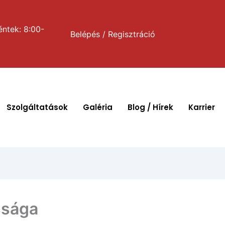
éntek: 8:00-
Belépés / Regisztráció
Szolgáltatások
Galéria
Blog / Hírek
Karrier
ssága