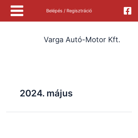
Skip
Belépés / Regisztráció
to
content
Varga Autó-Motor Kft.
2024. május