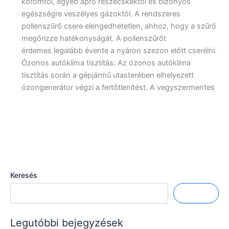
koromtól, egyéb apró részecskéktől és bizonyos
egészségre veszélyes gázoktól. A rendszeres
pollenszűrő csere elengedhetetlen, ahhoz, hogy a szűrő
megőrizze hatékonyságát. A pollenszűrőt
érdemes legalább évente a nyáron szezon előtt cserélni.
Ózonos autóklíma tisztítás: Az ózonos autóklíma
tisztítás során a gépjármű utasterében elhelyezett
ózongenerátor végzi a fertőtlenítést. A vegyszermentes
Keresés
Keresés
Legutóbbi bejegyzések