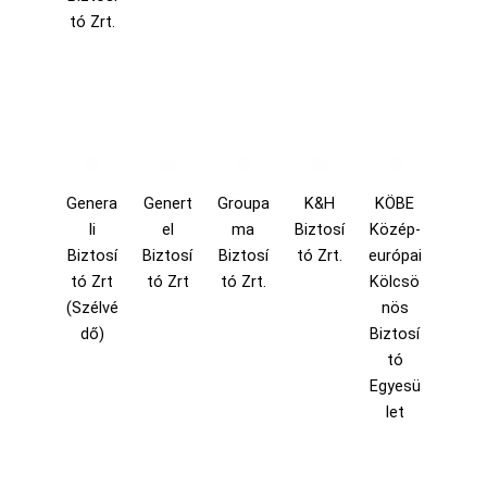
tó Zrt.
Genera
Genert
Groupa
K&H
KÖBE
li
el
ma
Biztosí
Közép-
Biztosí
Biztosí
Biztosí
tó Zrt.
európai
tó Zrt
tó Zrt
tó Zrt.
Kölcsö
(Szélvé
nös
dő)
Biztosí
tó
Egyesü
let