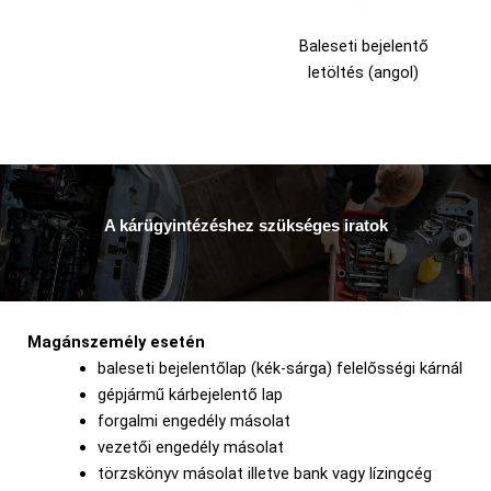
Baleseti bejelentő
letöltés (angol)
A kárügyintézéshez szükséges iratok
Magánszemély esetén
baleseti bejelentőlap (kék-sárga) felelősségi kárnál
gépjármű kárbejelentő lap
forgalmi engedély másolat
vezetői engedély másolat
törzskönyv másolat illetve bank vagy lízingcég