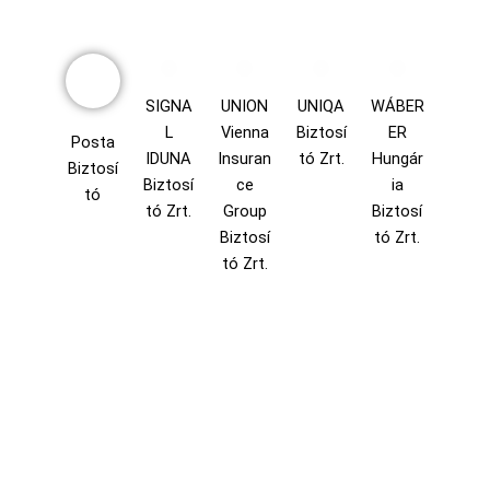
SIGNA
UNION
UNIQA
WÁBER
L
Vienna
Biztosí
ER
Posta
IDUNA
Insuran
tó Zrt.
Hungár
Biztosí
Biztosí
ce
ia
tó
tó Zrt.
Group
Biztosí
Biztosí
tó Zrt.
tó Zrt.