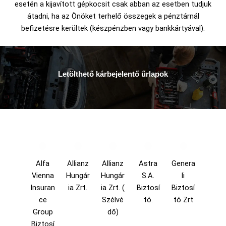
esetén a kijavított gépkocsit csak abban az esetben tudjuk
átadni, ha az Önöket terhelő összegek a pénztárnál
befizetésre kerültek (készpénzben vagy bankkártyával).
Letölthető kárbejelentő űrlapok
Alfa
Allianz
Allianz
Astra
Genera
Vienna
Hungár
Hungár
S.A.
li
Insuran
ia Zrt.
ia Zrt. (
Biztosí
Biztosí
ce
Szélvé
tó.
tó Zrt
Group
dő)
Biztosí