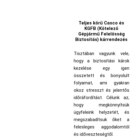
Teljes körű Casco és
KGFB (Kötelező
Gépjármű Felelősség
Biztosítás) kárrendezés
Tisztában vagyunk vele,
hogy a biztosítási károk
kezelése egy igen
összetett és bonyolult
folyamat, ami gyakran
okoz stresszt és jelentős
időráfordítást. Célunk az,
hogy megkönnyítsük
ügyfeleink helyzetét, és
megszabadítsuk őket a
felesleges aggodalomtól
és időveszteségtől.