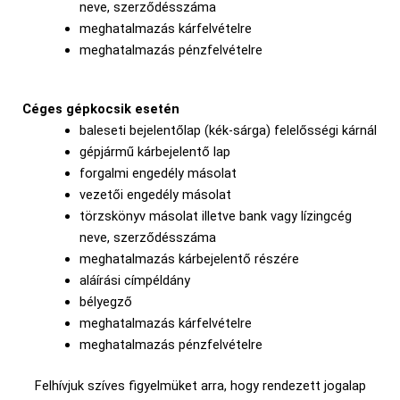
neve, szerződésszáma
meghatalmazás kárfelvételre
meghatalmazás pénzfelvételre
Céges gépkocsik esetén
baleseti bejelentőlap (kék-sárga) felelősségi kárnál
gépjármű kárbejelentő lap
forgalmi engedély másolat
vezetői engedély másolat
törzskönyv másolat illetve bank vagy lízingcég
neve, szerződésszáma
meghatalmazás kárbejelentő részére
aláírási címpéldány
bélyegző
meghatalmazás kárfelvételre
meghatalmazás pénzfelvételre
Felhívjuk szíves figyelmüket arra, hogy rendezett jogalap