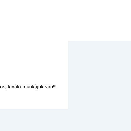
os, kivàlò munkàjuk van!!!