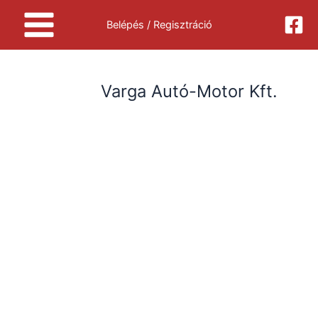
Skip
Belépés / Regisztráció
to
content
Varga Autó-Motor Kft.